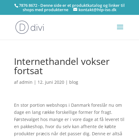
7876 8672 - Denne side er et produktkatalog og linker til
shops med produkterne
kontakt@htp-iso.dk
Internethandel vokser
fortsat
af
admin
|
12. juni 2020
|
blog
En stor portion webshops i Danmark foreslår nu om
dage en lang række forskellige former for fragt.
Førstevalget hos mange er i vore dage at få leveret til
en pakkeshop, hvor du selv kan afhente de købte
produkter præcis når det passer dig. Denne er altså