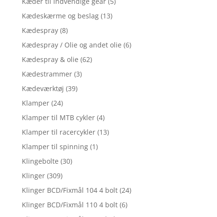
Kæder til indvendige gear
(5)
Kædeskærme og beslag
(13)
Kædespray
(8)
Kædespray / Olie og andet olie
(6)
Kædespray & olie
(62)
Kædestrammer
(3)
Kædeværktøj
(39)
Klamper
(24)
Klamper til MTB cykler
(4)
Klamper til racercykler
(13)
Klamper til spinning
(1)
Klingebolte
(30)
Klinger
(309)
Klinger BCD/Fixmål 104 4 bolt
(24)
Klinger BCD/Fixmål 110 4 bolt
(6)