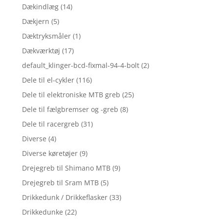
Dækindlæg
(14)
Dækjern
(5)
Dæktryksmåler
(1)
Dækværktøj
(17)
default_klinger-bcd-fixmal-94-4-bolt
(2)
Dele til el-cykler
(116)
Dele til elektroniske MTB greb
(25)
Dele til fælgbremser og -greb
(8)
Dele til racergreb
(31)
Diverse
(4)
Diverse køretøjer
(9)
Drejegreb til Shimano MTB
(9)
Drejegreb til Sram MTB
(5)
Drikkedunk / Drikkeflasker
(33)
Drikkedunke
(22)