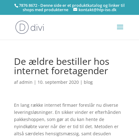
7876 8672 - Denne side er et produktkatalog og linker til
shops med produkterne
kontakt@htp-iso.dk
De ældre bestiller hos
internet foretagender
af
admin
|
10. september 2020
|
blog
En lang række internet firmaer foreslår nu diverse
leveringsløsninger. En sikker vinder er efterhånden
pakkeshoppen, som gør at du kan hente de
nyindkøbte varer når der er tid til det. Metoden er
altså særdeles hensigtsmæssig, samt desuden