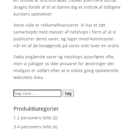
en omtale af ordreforløbet, hvilket ydermere burde
drages fordel af til at danne dig et indtryk af tidligere
kunders oplevelser.
Vores side er reklamefinansieret. Vi har et tæt
samarbejde med masser af netshops i form af at vi
publicerer deres varer, og tager imod kommission
når en af de besøgende på vores side laver en ordre.
Fakta angående varer og netshops ajourføres ofte,
men vi påtager os ikke ansvaret for ændringer der
muligvis er udført efter at vi sidste gang opdaterede
websitets data.
Søg
Søg
efter:
Produktkategorier
1-2 personers telte
(2)
3-4 personers telte
(6)