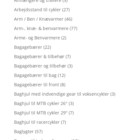
Anhængere og trailere
(5)
Arbejdsstand til cykler
(27)
Arm / Ben / Knævarmer
(46)
Arm-, knæ- & benvarmere
(77)
Arme- og Benvarmere
(2)
Bagagebærer
(22)
Bagagebærer & tilbehør
(7)
Bagagebærer og tilbehør
(3)
Bagagebærer til bag
(12)
Bagagebærer til front
(8)
Baghjul med indvendige gear til voksencykler
(3)
Baghjul til MTB cykler 26"
(3)
Baghjul til MTB cykler 29"
(7)
Baghjul til racercykler
(7)
Baglygter
(57)