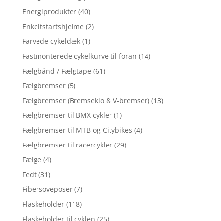
Energiprodukter
(40)
Enkeltstartshjelme
(2)
Farvede cykeldæk
(1)
Fastmonterede cykelkurve til foran
(14)
Fælgbånd / Fælgtape
(61)
Fælgbremser
(5)
Fælgbremser (Bremseklo & V-bremser)
(13)
Fælgbremser til BMX cykler
(1)
Fælgbremser til MTB og Citybikes
(4)
Fælgbremser til racercykler
(29)
Fælge
(4)
Fedt
(31)
Fibersoveposer
(7)
Flaskeholder
(118)
Flaskeholder til cyklen
(25)