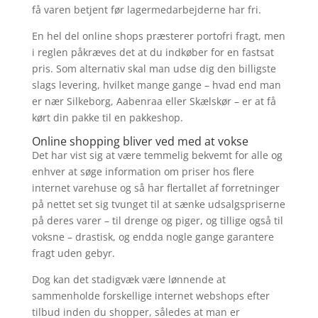
få varen betjent før lagermedarbejderne har fri.
En hel del online shops præsterer portofri fragt, men
i reglen påkræves det at du indkøber for en fastsat
pris. Som alternativ skal man udse dig den billigste
slags levering, hvilket mange gange – hvad end man
er nær Silkeborg, Aabenraa eller Skælskør – er at få
kørt din pakke til en pakkeshop.
Online shopping bliver ved med at vokse
Det har vist sig at være temmelig bekvemt for alle og
enhver at søge information om priser hos flere
internet varehuse og så har flertallet af forretninger
på nettet set sig tvunget til at sænke udsalgspriserne
på deres varer – til drenge og piger, og tillige også til
voksne – drastisk, og endda nogle gange garantere
fragt uden gebyr.
Dog kan det stadigvæk være lønnende at
sammenholde forskellige internet webshops efter
tilbud inden du shopper, således at man er