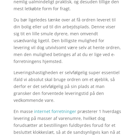
nemlig ualmindeligt praktisk, og desuden tillige den
mest letkøbte form for fragt.
Du bør ligeledes tænke over at få ordren leveret til
din bolig eller ud til din arbejdsplads. Denne viser
sig tit en lille smule dyrere, men omvendt
usædvanlig ligetil. Den billigste mulighed for
levering vil dog utvivlsomt være selv at hente ordren,
men den mulighed betinges af at du er lige ved e-
forretningens hjemsted.
Leveringshastigheden er selvfølgelig super essentiel
ifald vi absolut skal bruge ordren om et øjeblik, så
derfor er det selvfølgelig på sin plads at man
gransker den forventede leveringstid på den
vedkommende vare.
En masse
internet forretninger
præsterer 1 hverdags
levering på masser af varenumre, hvilket dog
forudsætter at bestillingen fuldbyrdes forud for et
besluttet klokkeslæt, så at de sandsynligvis kan nå at