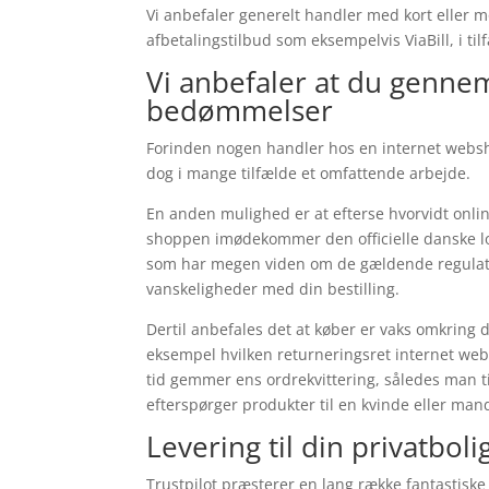
Vi anbefaler generelt handler med kort eller 
afbetalingstilbud som eksempelvis ViaBill, i ti
Vi anbefaler at du genne
bedømmelser
Forinden nogen handler hos en internet websh
dog i mange tilfælde et omfattende arbejde.
En anden mulighed er at efterse hvorvidt onl
shoppen imødekommer den officielle danske lovg
som har megen viden om de gældende regulativ
vanskeligheder med din bestilling.
Dertil anbefales det at køber er vaks omkring 
eksempel hvilken returneringsret internet web
tid gemmer ens ordrekvittering, således man ti
efterspørger produkter til en kvinde eller man
Levering til din privatboli
Trustpilot præsterer en lang række fantastiske