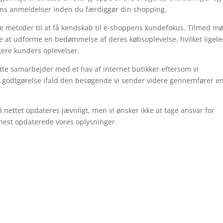
kens anmeldelser inden du færdiggør din shopping.
e metoder til at få kendskab til e-shoppens kundefokus. Tilmed m
e at udforme en bedømmelse af deres købsoplevelse, hvilket ligel
ligere kunders oplevelser.
te samarbejder med et hav af internet butikker eftersom vi
r godtgørelse ifald den besøgende vi sender videre gennemfører e
nettet opdateres jævnligt, men vi ønsker ikke at tage ansvar for
senest opdaterede vores oplysninger.