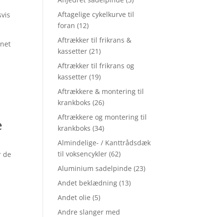
Aftagelige cykelkurve til
svis
foran
(12)
Aftrækker til frikrans &
gnet
kassetter
(21)
Aftrækker til frikrans og
kassetter
(19)
Aftrækkere & montering til
krankboks
(26)
Aftrækkere og montering til
e
krankboks
(34)
Almindelige- / Kanttrådsdæk
til voksencykler
(62)
r de
Aluminium sadelpinde
(23)
Andet beklædning
(13)
,
Andet olie
(5)
Andre slanger med