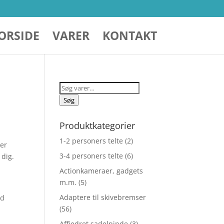
ORSIDE
VARER
KONTAKT
Søg
efter:
Søg
Produktkategorier
1-2 personers telte
(2)
 er
3-4 personers telte
(6)
 dig.
Actionkameraer, gadgets
m.m.
(5)
Adaptere til skivebremser
id
(56)
Affjedret sadelpinde
(3)