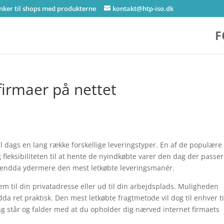
inker til shops med produkterne
kontakt@htp-iso.dk
F
firmaer på nettet
 dags en lang række forskellige leveringstyper. En af de populære
 fleksibiliteten til at hente de nyindkøbte varer den dag der passer
t endda ydermere den mest letkøbte leveringsmanér.
em til din privatadresse eller ud til din arbejdsplads. Muligheden
da ret praktisk. Den mest letkøbte fragtmetode vil dog til enhver t
g står og falder med at du opholder dig nærved internet firmaets