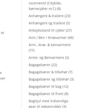
racerventil (Citybike,
børnecykler m.f.)
(8)
Anhængere & trailere
(23)
Anhængere og trailere
(5)
Arbejdsstand til cykler
(27)
 er
Arm / Ben / Knævarmer
(46)
Arm-, knæ- & benvarmere
(77)
r
Arme- og Benvarmere
(2)
Bagagebærer
(22)
Bagagebærer & tilbehør
(7)
or
hver
Bagagebærer og tilbehør
(3)
Bagagebærer til bag
(12)
Bagagebærer til front
(8)
Baghjul med indvendige
gear til voksencykler
(3)