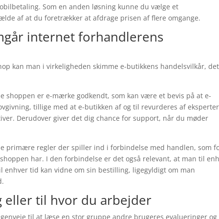
mobilbetaling. Som en anden løsning kunne du vælge et
lfælde af at du foretrækker at afdrage prisen af flere omgange.
mgår internet forhandlerens
op kan man i virkeligheden skimme e-butikkens handelsvilkår, det
ine shoppen er e-mærke godkendt, som kan være et bevis på at e-
ivning, tillige med at e-butikken af og til revurderes af eksperte
er. Derudover giver det dig chance for support, når du møder
de primære regler der spiller ind i forbindelse med handlen, som f
shoppen har. I den forbindelse er det også relevant, at man til en
l enhver tid kan vidne om sin bestilling, ligegyldigt om man
d.
g eller til hvor du arbejder
 genveje til at læse en stor gruppe andre brugeres evalueringer og