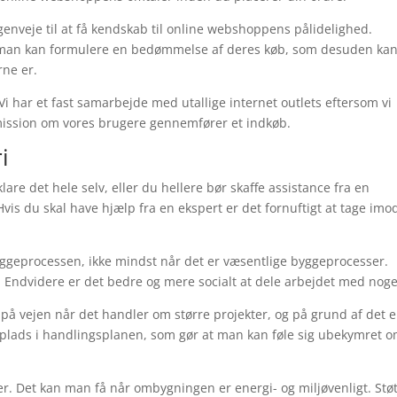
 genveje til at få kendskab til online webshoppens pålidelighed.
 man kan formulere en bedømmelse af deres køb, som desuden ka
rne er.
Vi har et fast samarbejde med utallige internet outlets eftersom vi
mission om vores brugere gennemfører et indkøb.
i
are det hele selv, eller du hellere bør skaffe assistance fra en
is du skal have hjælp fra en ekspert er det fornuftigt at tage imo
l byggeprocessen, ikke mindst når det er væsentlige byggeprocesser.
. Endvidere er det bedre og mere socialt at dele arbejdet med nog
p på vejen når det handler om større projekter, og på grund af det e
n plads i handlingsplanen, som gør at man kan føle sig ubekymret o
er. Det kan man få når ombygningen er energi- og miljøvenligt. Stø