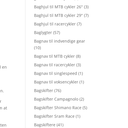
Baghjul til MTB cykler 26"
(3)
Baghjul til MTB cykler 29"
(7)
n
Baghjul til racercykler
(7)
Baglygter
(57)
Bagnav til indvendige gear
(10)
Bagnav til MTB cykler
(8)
Bagnav til racercykler
(3)
d en
Bagnav til singlespeed
(1)
Bagnav til voksencykler
(1)
Bagskifter
(76)
en.
Bagskifter Campagnolo
(2)
r
Bagskifter Shimano Race
(5)
m at
Bagskifter Sram Race
(1)
Bagskiftere
(41)
tten