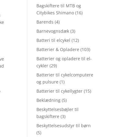
Bagskiftere til MTB og
Citybikes Shimano
(16)
u
Barends
(4)
ke
Barnevognsdæk
(3)
Batteri til elcykel
(12)
Batterier & Opladere
(103)
Batterier og opladere til el-
ave
cykler
(29)
ad
Batterier til cykelcomputere
og pulsure
(1)
Batterier til cykellygter
(15)
e
Beklædning
(5)
Beskyttelsesbøjler til
bagskiftere
(3)
Beskyttelsesudstyr til børn
(5)