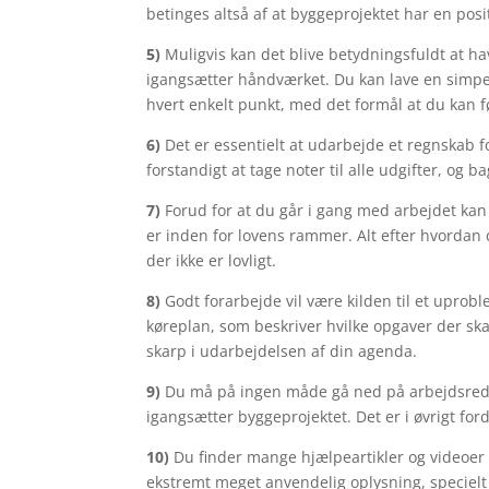
betinges altså af at byggeprojektet har en posi
5)
Muligvis kan det blive betydningsfuldt at 
igangsætter håndværket. Du kan lave en simpel
hvert enkelt punkt, med det formål at du kan fø
6)
Det er essentielt at udarbejde et regnskab f
forstandigt at tage noter til alle udgifter, o
7)
Forud for at du går i gang med arbejdet kan 
er inden for lovens rammer. Alt efter hvordan
der ikke er lovligt.
8)
Godt forarbejde vil være kilden til et upro
køreplan, som beskriver hvilke opgaver der ska
skarp i udarbejdelsen af din agenda.
9)
Du må på ingen måde gå ned på arbejdsredska
igangsætter byggeprojektet. Det er i øvrigt for
10)
Du finder mange hjælpeartikler og videoer 
ekstremt meget anvendelig oplysning, specielt