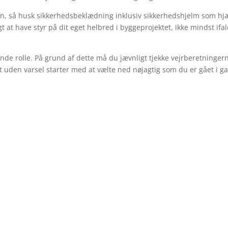
, så husk sikkerhedsbeklædning inklusiv sikkerhedshjelm som hj
 at have styr på dit eget helbred i byggeprojektet, ikke mindst ifa
de rolle. På grund af dette må du jævnligt tjekke vejrberetningern
et uden varsel starter med at vælte ned nøjagtig som du er gået i g