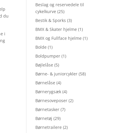
Beslag og reservedele til
ælp
cykelkurve
(25)
ld du
Bestik & Sporks
(3)
BMX & Skater hjelme
(1)
e i
BMX og Fullface hjelme
(1)
ang
Bolde
(1)
Boldpumper
(1)
Bøjlelåse
(5)
Børne- & juniorcykler
(58)
Børnelåse
(4)
Børnerygsæk
(4)
Børnesoveposer
(2)
Børnetasker
(7)
Børnetøj
(29)
Børnetrailere
(2)