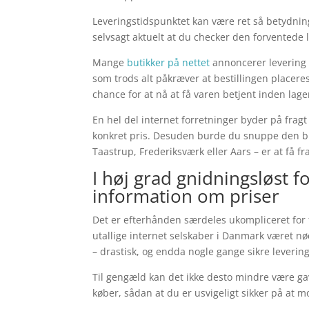
Leveringstidspunktet kan være ret så betydni
selvsagt aktuelt at du checker den forventede l
Mange
butikker på nettet
annoncerer levering
som trods alt påkræver at bestillingen placere
chance for at nå at få varen betjent inden la
En hel del internet forretninger byder på frag
konkret pris. Desuden burde du snuppe den bi
Taastrup, Frederiksværk eller Aars – er at få f
I høj grad gnidningsløst 
information om priser
Det er efterhånden særdeles ukompliceret for fo
utallige internet selskaber i Danmark været nød
– drastisk, og endda nogle gange sikre leverin
Til gengæld kan det ikke desto mindre være gav
køber, sådan at du er usvigeligt sikker på at m