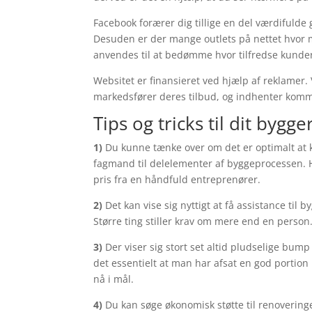
Facebook forærer dig tillige en del værdifulde
Desuden er der mange outlets på nettet hvor
anvendes til at bedømme hvor tilfredse kunde
Websitet er finansieret ved hjælp af reklamer. 
markedsfører deres tilbud, og indhenter kom
Tips og tricks til dit bygger
1)
Du kunne tænke over om det er optimalt at kl
fagmand til delelementer af byggeprocessen. Hv
pris fra en håndfuld entreprenører.
2)
Det kan vise sig nyttigt at få assistance ti
Større ting stiller krav om mere end en person
3)
Der viser sig stort set altid pludselige bum
det essentielt at man har afsat en god portio
nå i mål.
4)
Du kan søge økonomisk støtte til renovering