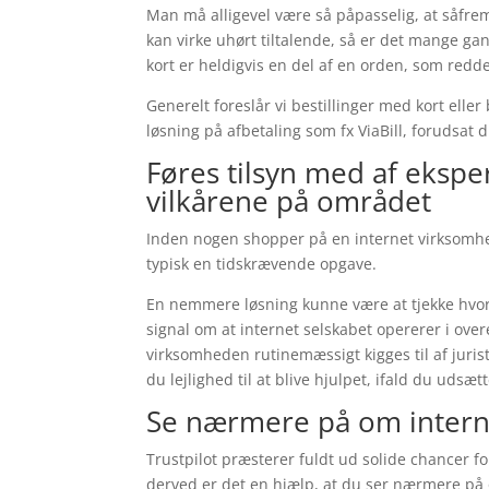
Man må alligevel være så påpasselig, at såfremt
kan virke uhørt tiltalende, så er det mange g
kort er heldigvis en del af en orden, som redd
Generelt foreslår vi bestillinger med kort el
løsning på afbetaling som fx ViaBill, forudsat 
Føres tilsyn med af ekspe
vilkårene på området
Inden nogen shopper på en internet virksomhed
typisk en tidskrævende opgave.
En nemmere løsning kunne være at tjekke hvorv
signal om at internet selskabet opererer i o
virksomheden rutinemæssigt kigges til af juri
du lejlighed til at blive hjulpet, ifald du udsæ
Se nærmere på om intern
Trustpilot præsterer fuldt ud solide chancer fo
derved er det en hjælp, at du ser nærmere på