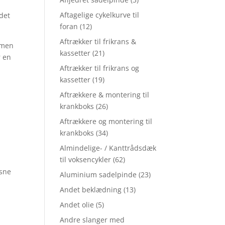
Aftagelige cykelkurve til
det
foran
(12)
Aftrækker til frikrans &
 men
kassetter
(21)
r en
Aftrækker til frikrans og
kassetter
(19)
Aftrækkere & montering til
krankboks
(26)
Aftrækkere og montering til
krankboks
(34)
Almindelige- / Kanttrådsdæk
til voksencykler
(62)
ksne
Aluminium sadelpinde
(23)
Andet beklædning
(13)
Andet olie
(5)
Andre slanger med