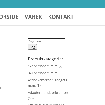
ORSIDE
VARER
KONTAKT
Søg
efter:
Søg
Produktkategorier
1-2 personers telte
(2)
3-4 personers telte
(6)
t
Actionkameraer, gadgets
m.m.
(5)
n
Adaptere til skivebremser
(56)
Affjedret sadelpinde
(3)