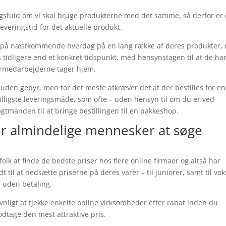
ngsfuld om vi skal bruge produkterne med det samme, så derfor er 
everingstid for det aktuelle produkt.
 på næstkommende hverdag på en lang række af deres produkter,
s tidligere end et konkret tidspunkt, med hensynstagen til at de ha
germedarbejderne tager hjem.
t uden gebyr, men for det meste afkræver det at der bestilles for en
lligste leveringsmåde, som ofte – uden hensyn til om du er ved
ragtmanden til at bringe bestillingen til en pakkeshop.
for almindelige mennesker at søge
lk at finde de bedste priser hos flere online firmaer og altså har
t til at nedsætte priserne på deres varer – til juniorer, samt til vo
g uden betaling.
nligt at tjekke enkelte online virksomheder efter rabat inden du
odtage den mest attraktive pris.