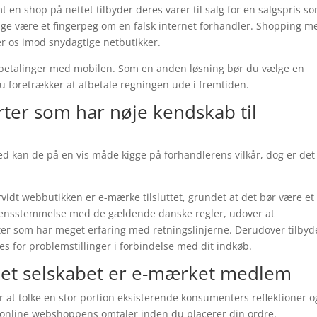
 en shop på nettet tilbyder deres varer til salg for en salgspris s
ange være et fingerpeg om en falsk internet forhandler. Shopping m
er os imod snydagtige netbutikker.
ler betalinger med mobilen. Som en anden løsning bør du vælge en
du foretrækker at afbetale regningen ude i fremtiden.
rter som har nøje kendskab til
 kan de på en vis måde kigge på forhandlerens vilkår, dog er det
idt webbutikken er e-mærke tilsluttet, grundet at det bør være et
verensstemmelse med de gældende danske regler, udover at
ster som har meget erfaring med retningslinjerne. Derudover tilbyd
ttes for problemstillinger i forbindelse med dit indkøb.
et selskabet er e-mærket medlem
r at tolke en stor portion eksisterende konsumenters reflektioner o
 online webshoppens omtaler inden du placerer din ordre.