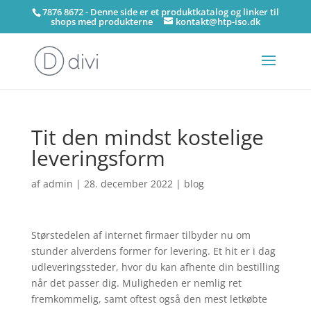
7876 8672 - Denne side er et produktkatalog og linker til
shops med produkterne
kontakt@htp-iso.dk
Tit den mindst kostelige
leveringsform
af
admin
|
28. december 2022
|
blog
Størstedelen af internet firmaer tilbyder nu om
stunder alverdens former for levering. Et hit er i dag
udleveringssteder, hvor du kan afhente din bestilling
når det passer dig. Muligheden er nemlig ret
fremkommelig, samt oftest også den mest letkøbte