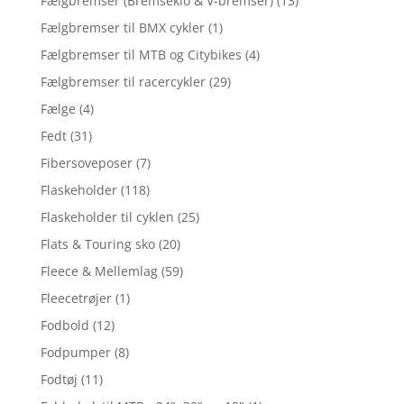
Fælgbremser (Bremseklo & V-bremser)
(13)
Fælgbremser til BMX cykler
(1)
Fælgbremser til MTB og Citybikes
(4)
Fælgbremser til racercykler
(29)
Fælge
(4)
Fedt
(31)
Fibersoveposer
(7)
Flaskeholder
(118)
Flaskeholder til cyklen
(25)
Flats & Touring sko
(20)
Fleece & Mellemlag
(59)
Fleecetrøjer
(1)
Fodbold
(12)
Fodpumper
(8)
Fodtøj
(11)