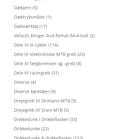
Dækjern
(5)
Dæktryksmåler
(1)
Dækværktøj
(17)
default_klinger-bcd-fixmal-94-4-bolt
(2)
Dele til el-cykler
(116)
Dele til elektroniske MTB greb
(25)
Dele til fælgbremser og -greb
(8)
Dele til racergreb
(31)
Diverse
(4)
Diverse køretøjer
(9)
Drejegreb til Shimano MTB
(9)
Drejegreb til Sram MTB
(5)
Drikkedunk / Drikkeflasker
(33)
Drikkedunke
(22)
Drikkedunke & drikkeflasker
(153)