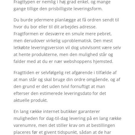
Fragttypen er nemlig i høj grad enkel, og mange
gange tillige den prisbilligste leveringsform.
Du burde ydermere planlægge at få ordren sendt til
hvor du bor eller til dit arbejdes adresse.
Fragtformen er desværre en smule mere pebret,
men derudover virkelig uproblematisk. Den mest
letkøbte leveringsversion vil dog utvivlsomt være selv
at hente produkterne, men den mulighed står og
falder med at du er nær webshoppens hjemsted.
Fragttiden er selvfølgelig ret afgørende i tilfælde af
at man står og skal bruge din ordre omgående, og af
den grund er det uden tvivl fornuftigt at man
efterser den estimerede leveringsdato for det
aktuelle produkt.
En lang række internet butikker garanterer
muligheden for dag-til-dag levering på en lang række
varenumre, men det stiller krav om at bestillingen
placeres før et givent tidspunkt, sådan at de har