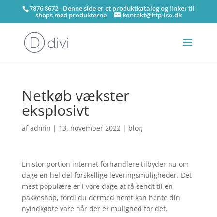
7876 8672 - Denne side er et produktkatalog og linker til
shops med produkterne
kontakt@htp-iso.dk
Netkøb vækster
eksplosivt
af
admin
|
13. november 2022
|
blog
En stor portion internet forhandlere tilbyder nu om
dage en hel del forskellige leveringsmuligheder. Det
mest populære er i vore dage at få sendt til en
pakkeshop, fordi du dermed nemt kan hente din
nyindkøbte vare når der er mulighed for det.