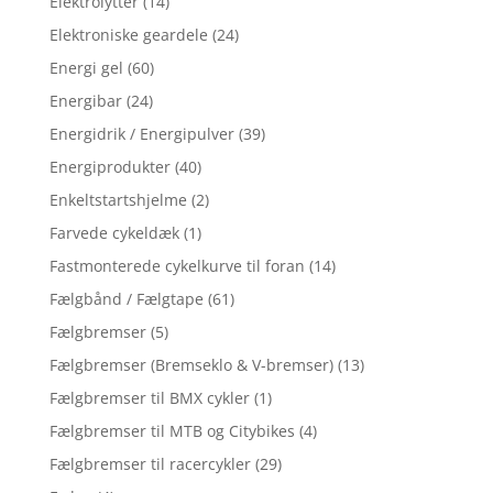
Elektrolytter
(14)
Elektroniske geardele
(24)
Energi gel
(60)
Energibar
(24)
Energidrik / Energipulver
(39)
Energiprodukter
(40)
Enkeltstartshjelme
(2)
Farvede cykeldæk
(1)
Fastmonterede cykelkurve til foran
(14)
Fælgbånd / Fælgtape
(61)
Fælgbremser
(5)
Fælgbremser (Bremseklo & V-bremser)
(13)
Fælgbremser til BMX cykler
(1)
Fælgbremser til MTB og Citybikes
(4)
Fælgbremser til racercykler
(29)