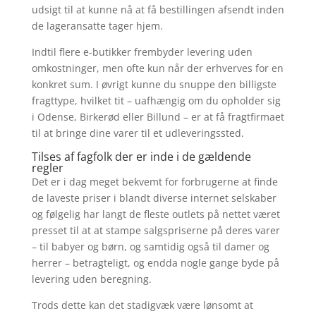
udsigt til at kunne nå at få bestillingen afsendt inden
de lageransatte tager hjem.
Indtil flere e-butikker frembyder levering uden
omkostninger, men ofte kun når der erhverves for en
konkret sum. I øvrigt kunne du snuppe den billigste
fragttype, hvilket tit – uafhængig om du opholder sig
i Odense, Birkerød eller Billund – er at få fragtfirmaet
til at bringe dine varer til et udleveringssted.
Tilses af fagfolk der er inde i de gældende
regler
Det er i dag meget bekvemt for forbrugerne at finde
de laveste priser i blandt diverse internet selskaber
og følgelig har langt de fleste outlets på nettet været
presset til at at stampe salgspriserne på deres varer
– til babyer og børn, og samtidig også til damer og
herrer – betragteligt, og endda nogle gange byde på
levering uden beregning.
Trods dette kan det stadigvæk være lønsomt at