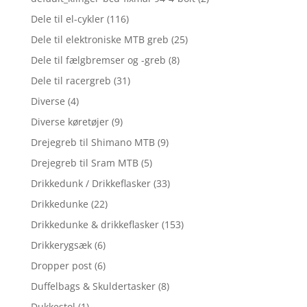
Dele til el-cykler
(116)
Dele til elektroniske MTB greb
(25)
Dele til fælgbremser og -greb
(8)
Dele til racergreb
(31)
Diverse
(4)
Diverse køretøjer
(9)
Drejegreb til Shimano MTB
(9)
Drejegreb til Sram MTB
(5)
Drikkedunk / Drikkeflasker
(33)
Drikkedunke
(22)
Drikkedunke & drikkeflasker
(153)
Drikkerygsæk
(6)
Dropper post
(6)
Duffelbags & Skuldertasker
(8)
Dukkestol
(1)