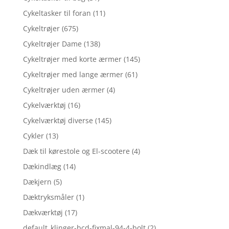
Cykeltasker til foran
(11)
Cykeltrøjer
(675)
Cykeltrøjer Dame
(138)
Cykeltrøjer med korte ærmer
(145)
Cykeltrøjer med lange ærmer
(61)
Cykeltrøjer uden ærmer
(4)
Cykelværktøj
(16)
Cykelværktøj diverse
(145)
Cykler
(13)
Dæk til kørestole og El-scootere
(4)
Dækindlæg
(14)
Dækjern
(5)
Dæktryksmåler
(1)
Dækværktøj
(17)
default_klinger-bcd-fixmal-94-4-bolt
(2)