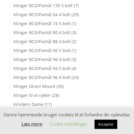
Klinger BCD/Fixmål 130 5 bolt
(7)
Klinger BCD/Fixmål 64 4 bolt
(29)
Klinger BCD/Fixmål 74 5 bolt
(1)
Klinger BCD/Fixmål 80 4 bolt
(3)
Klinger BCD/Fixmål 88 4 bolt
(2)
Klinger BCD/Fixmål 92 5 bolt
(1)
Klinger BCD/Fixmål 94 4 bolt
(3)
Klinger BCD/Fixmål 94 5 bolt
(4)
Klinger BCD/Fixmål 96 4 bolt
(24)
Klinger Direct Mount
(39)
Klinger til el-cykler
(28)
Knickers Dame
(11)
Knickers Herre
(5)
Denne hjemmeside bruger cookies til at forbedre din oplevelse.
Knive
(5)
Læs mere
Cookie indstillinger
Accepter
Knive & værktøj
(6)