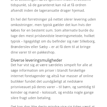
tidspunkt, så de garanteret kan nå at få ordren
afsendt inden de lageransatte drager hjemad.
En hel del forretninger på nettet sikrer levering uden
omkostninger, men typisk gælder det kun hvis der
købes for en bestemt sum. Som alternativ burde du
tage den mest prisbevidste leveringsmetode, hvilket
typisk – ligegyldigt om du befinder sig nær Silkeborg,
Brønderslev eller Sæby – er at få dem til at bringe
dine varer til en pakkeshop.
Diverse leveringsmuligheder
Det har vist sig at være særdeles simpelt for alle at
søge information om priser i blandt forskellige
internet foretagender og altså har masser af online
butikker fundet det uundgåeligt at nedskære
prisniveauet på deres varer – til børn, og samtidig til
kvinder og mænd – kolossalt, og endda nogle gange
sikre fragt uden betaling.
Det kan dog ikke desto mindre vise sig tiden værd at