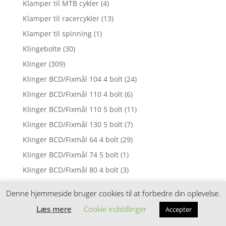
Klamper til MTB cykler
(4)
Klamper til racercykler
(13)
Klamper til spinning
(1)
Klingebolte
(30)
Klinger
(309)
Klinger BCD/Fixmål 104 4 bolt
(24)
Klinger BCD/Fixmål 110 4 bolt
(6)
Klinger BCD/Fixmål 110 5 bolt
(11)
Klinger BCD/Fixmål 130 5 bolt
(7)
Klinger BCD/Fixmål 64 4 bolt
(29)
Klinger BCD/Fixmål 74 5 bolt
(1)
Klinger BCD/Fixmål 80 4 bolt
(3)
Klinger BCD/Fixmål 88 4 bolt
(2)
Denne hjemmeside bruger cookies til at forbedre din oplevelse.
Klinger BCD/Fixmål 92 5 bolt
(1)
Læs mere
Cookie indstillinger
Accepter
Klinger BCD/Fixmål 94 4 bolt
(3)