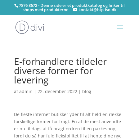
7876 8672 - Denne side er et produktkatalog og linker til
shops med produkterne
kontakt@htp-iso.dk
E-forhandlere tildeler
diverse former for
levering
af
admin
|
22. december 2022
|
blog
De fleste internet butikker yder til alt held en række
forskellige former for fragt. En af de mest anvendte
er nu til dags at få bragt ordren til en pakkeshop,
fordi du så har fuld fleksibilitet til at hente dine nye