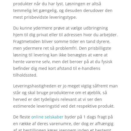
produkter når du har lyst. Løsningen er altså
temmelig let gængelig, og desuden derudover den
mest prisbevidste leveringstype.
Du kunne ydermere prøve at vælge udbringning
hjem til dig privat eller til adressen hvor du arbejder.
Fragtmetoden bliver somme tider en tand dyrere,
men ydermere ret så problemfri. Den prisbilligste
løsning til levering kan ikke benægtes at være at
hente varerne selv, men det beroer på at du fysisk
befinder dig med kort afstand til e-handlens
tilholdssted.
Leveringshastigheden er jo meget vigtig såfremt man
står og skal bruge produkterne om et øjeblik, så
herved er det tydeligvis relevant at vi ser den
estimerede leveringstid ved det respektive produkt.
De fleste
online selskaber
byder på 1 dags fragt på
en række af deres varenumre, der dog er afhængig
af at bestillingen køres igennem inden et bestemt