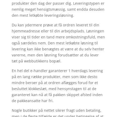
produkter den dag der passer dig. Leveringstypen er
nemlig meget hensigtsmæssig, samt endda desuden
den mest letkøbte leveringsløsning.
Du kan ydermere prøve at få ordren leveret til din
hjemmeadresse eller til din arbejdsplads. Løsningen
viser sig til tider en tand mere omkostningsfuld, men
også særdeles nem. Den mest letkøbte løsning til
levering kan ikke benægtes at være at du selv henter
varerne, men den løsning forudsætter at du lever
tæt på webbutikkens bopæl.
En hel del e-handler garanterer 1 hverdags levering
på en lang række produkter, men som ikke desto
mindre beroer på at ordren aflægges forud for et
besluttet klokkeslæt, med hensynstagen til at de
garanteret kan nå at få pakken skippet afsted inden
de pakkeansatte har fri.
Nogle butikker på nettet sikrer fragt uden betaling,
men i de fleste tilfælde er det under betingelse af at