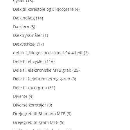
Cykler
(13)
Dæk til kørestole og El-scootere
(4)
Dækindlæg
(14)
Dækjern
(5)
Dæktryksmåler
(1)
Dækværktøj
(17)
default_klinger-bcd-fixmal-94-4-bolt
(2)
Dele til el-cykler
(116)
Dele til elektroniske MTB greb
(25)
Dele til fælgbremser og -greb
(8)
Dele til racergreb
(31)
Diverse
(4)
Diverse køretøjer
(9)
Drejegreb til Shimano MTB
(9)
Drejegreb til Sram MTB
(5)