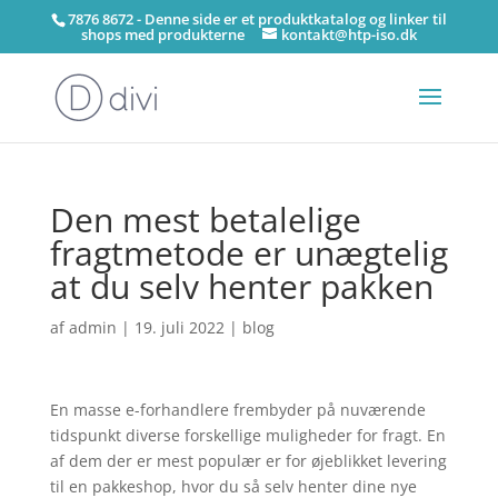
7876 8672 - Denne side er et produktkatalog og linker til
shops med produkterne
kontakt@htp-iso.dk
Den mest betalelige
fragtmetode er unægtelig
at du selv henter pakken
af
admin
|
19. juli 2022
|
blog
En masse e-forhandlere frembyder på nuværende
tidspunkt diverse forskellige muligheder for fragt. En
af dem der er mest populær er for øjeblikket levering
til en pakkeshop, hvor du så selv henter dine nye