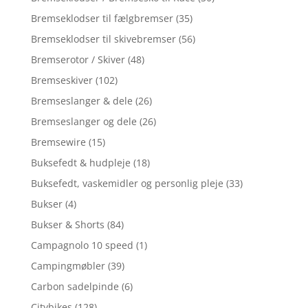
Bremseklodser til fælgbremser
(35)
Bremseklodser til skivebremser
(56)
Bremserotor / Skiver
(48)
Bremseskiver
(102)
Bremseslanger & dele
(26)
Bremseslanger og dele
(26)
Bremsewire
(15)
Buksefedt & hudpleje
(18)
Buksefedt, vaskemidler og personlig pleje
(33)
Bukser
(4)
Bukser & Shorts
(84)
Campagnolo 10 speed
(1)
Campingmøbler
(39)
Carbon sadelpinde
(6)
Citybikes
(128)