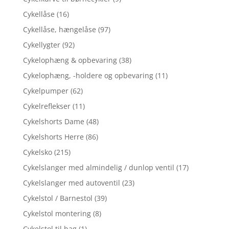
Cykellåse
(16)
Cykellåse, hængelåse
(97)
Cykellygter
(92)
Cykelophæng & opbevaring
(38)
Cykelophæng, -holdere og opbevaring
(11)
Cykelpumper
(62)
Cykelreflekser
(11)
Cykelshorts Dame
(48)
Cykelshorts Herre
(86)
Cykelsko
(215)
Cykelslanger med almindelig / dunlop ventil
(17)
Cykelslanger med autoventil
(23)
Cykelstol / Barnestol
(39)
Cykelstol montering
(8)
Cykelstol til bag
(1)