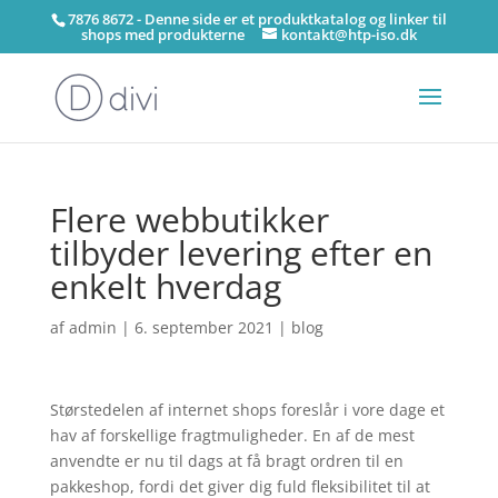
7876 8672 - Denne side er et produktkatalog og linker til
shops med produkterne
kontakt@htp-iso.dk
Flere webbutikker
tilbyder levering efter en
enkelt hverdag
af
admin
|
6. september 2021
|
blog
Størstedelen af internet shops foreslår i vore dage et
hav af forskellige fragtmuligheder. En af de mest
anvendte er nu til dags at få bragt ordren til en
pakkeshop, fordi det giver dig fuld fleksibilitet til at