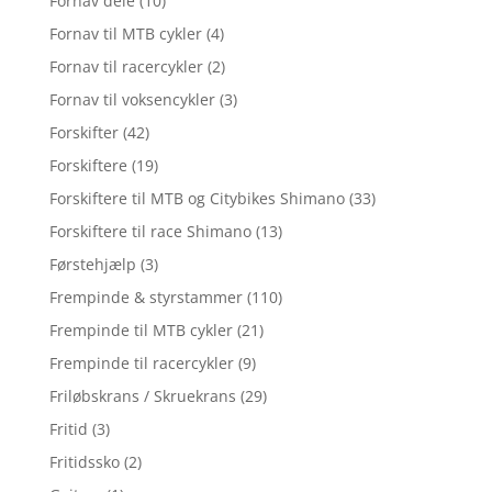
Fornav dele
(10)
Fornav til MTB cykler
(4)
Fornav til racercykler
(2)
Fornav til voksencykler
(3)
Forskifter
(42)
Forskiftere
(19)
Forskiftere til MTB og Citybikes Shimano
(33)
Forskiftere til race Shimano
(13)
Førstehjælp
(3)
Frempinde & styrstammer
(110)
Frempinde til MTB cykler
(21)
Frempinde til racercykler
(9)
Friløbskrans / Skruekrans
(29)
Fritid
(3)
Fritidssko
(2)