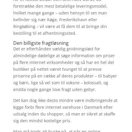
foretrække den mest betalelige leveringsmodel,
hvilket mange gange – uden hensyn til om man
befinder sig nær Køge, Frederikshavn eller
Ringkøbing – vil være at få dem til at bringe din
bestilling til et afhentningssted.
Den billigste fragtløsning
Det er efterhånden vældig gnidningsløst for
almindelige dødelige at søge information om priser
på flere internet virksomheder og så har en hel del
butikker på nettet været tvunget til at presse
priserne på en række af deres produkter – til babyer
og børn, lige så vel som til voksne – kolossalt, og
endda nogle gange love fragt uden gebyr.
Det kan dog ikke desto mindre være indbringende at
kigge forbi flere internet varehuse i Danmark efter
udsalg inden du shopper, så man er sikret at skaffe
sig den mindst kostelige pris.
Man må trods alt huske på, at når en online