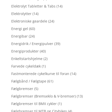
Elektrolyt Tabletter & Tabs
(14)
Elektrolytter
(14)
Elektroniske geardele
(24)
Energi gel
(60)
Energibar
(24)
Energidrik / Energipulver
(39)
Energiprodukter
(40)
Enkeltstartshjelme
(2)
Farvede cykeldæk
(1)
Fastmonterede cykelkurve til foran
(14)
Fælgbånd / Fælgtape
(61)
Fælgbremser
(5)
Fælgbremser (Bremseklo & V-bremser)
(13)
Fælgbremser til BMX cykler
(1)
Fælgbremser til MTB og Citybikes
(4)