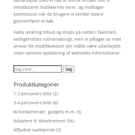
samarbejde med et hav af online firmaer idet vi
introducerer butikkernes varer, og modtager
kommission når de brugere vi sender videre
gennemfører et køb.
Fakta omkring tilbud og shops på nettet i Danmark
vedligeholdes rutinemæssigt, men vi påtager os intet
ansvar for modifikationer der måtte være udarbejdet
siden seneste opdatering af websitets informationer.
Søg
Søg
efter:
Produktkategorier
1-2 personers telte
(2)
3-4 personers telte
(6)
Actionkameraer, gadgets m.m.
(5)
Adaptere til skivebremser
(56)
Affjedret sadelpinde
(3)