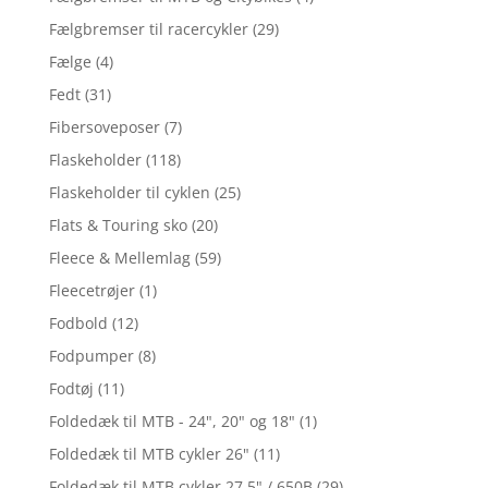
Fælgbremser til racercykler
(29)
Fælge
(4)
Fedt
(31)
Fibersoveposer
(7)
Flaskeholder
(118)
Flaskeholder til cyklen
(25)
Flats & Touring sko
(20)
Fleece & Mellemlag
(59)
Fleecetrøjer
(1)
Fodbold
(12)
Fodpumper
(8)
Fodtøj
(11)
Foldedæk til MTB - 24", 20" og 18"
(1)
Foldedæk til MTB cykler 26"
(11)
Foldedæk til MTB cykler 27,5" / 650B
(29)