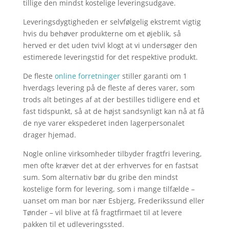
tillige den mindst kostelige leveringsudgave.
Leveringsdygtigheden er selvfølgelig ekstremt vigtig
hvis du behøver produkterne om et øjeblik, så
herved er det uden tvivl klogt at vi undersøger den
estimerede leveringstid for det respektive produkt.
De fleste
online forretninger
stiller garanti om 1
hverdags levering på de fleste af deres varer, som
trods alt betinges af at der bestilles tidligere end et
fast tidspunkt, så at de højst sandsynligt kan nå at få
de nye varer ekspederet inden lagerpersonalet
drager hjemad.
Nogle online virksomheder tilbyder fragtfri levering,
men ofte kræver det at der erhverves for en fastsat
sum. Som alternativ bør du gribe den mindst
kostelige form for levering, som i mange tilfælde –
uanset om man bor nær Esbjerg, Frederikssund eller
Tønder – vil blive at få fragtfirmaet til at levere
pakken til et udleveringssted.