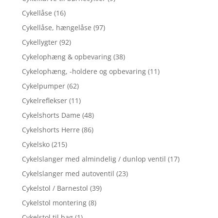
Cykellåse
(16)
Cykellåse, hængelåse
(97)
Cykellygter
(92)
Cykelophæng & opbevaring
(38)
Cykelophæng, -holdere og opbevaring
(11)
Cykelpumper
(62)
Cykelreflekser
(11)
Cykelshorts Dame
(48)
Cykelshorts Herre
(86)
Cykelsko
(215)
Cykelslanger med almindelig / dunlop ventil
(17)
Cykelslanger med autoventil
(23)
Cykelstol / Barnestol
(39)
Cykelstol montering
(8)
Cykelstol til bag
(1)