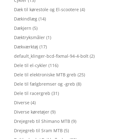
Cykler
(13)
Dæk til kørestole og El-scootere
(4)
Dækindlæg
(14)
Dækjern
(5)
Dæktryksmåler
(1)
Dækværktøj
(17)
default_klinger-bcd-fixmal-94-4-bolt
(2)
Dele til el-cykler
(116)
Dele til elektroniske MTB greb
(25)
Dele til fælgbremser og -greb
(8)
Dele til racergreb
(31)
Diverse
(4)
Diverse køretøjer
(9)
Drejegreb til Shimano MTB
(9)
Drejegreb til Sram MTB
(5)