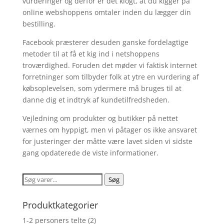
vurderinger og derfor er det klogt, at du kigger på
online webshoppens omtaler inden du lægger din
bestilling.
Facebook præsterer desuden ganske fordelagtige
metoder til at få et kig ind i netshoppens
troværdighed. Foruden det møder vi faktisk internet
forretninger som tilbyder folk at ytre en vurdering af
købsoplevelsen, som ydermere må bruges til at
danne dig et indtryk af kundetilfredsheden.
Vejledning om produkter og butikker på nettet
værnes om hyppigt, men vi påtager os ikke ansvaret
for justeringer der måtte være lavet siden vi sidste
gang opdaterede de viste informationer.
Søg
Søg
efter:
Produktkategorier
1-2 personers telte
(2)