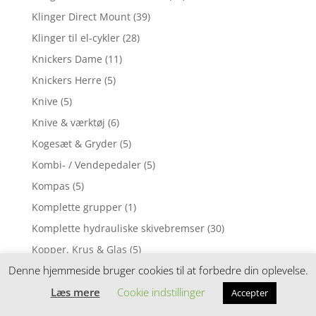
Klinger Direct Mount
(39)
Klinger til el-cykler
(28)
Knickers Dame
(11)
Knickers Herre
(5)
Knive
(5)
Knive & værktøj
(6)
Kogesæt & Gryder
(5)
Kombi- / Vendepedaler
(5)
Kompas
(5)
Komplette grupper
(1)
Komplette hydrauliske skivebremser
(30)
Kopper, Krus & Glas
(5)
Denne hjemmeside bruger cookies til at forbedre din oplevelse.
Kortholder, gpsholder m.m.
(1)
Køkken
Læs mere
(1)
Cookie indstillinger
Accepter
Krank til BMX cykler
(2)