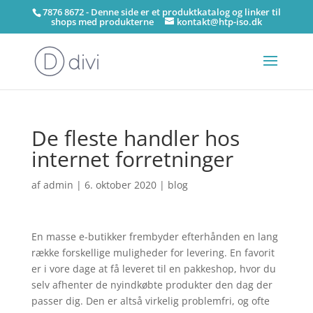
7876 8672 - Denne side er et produktkatalog og linker til
shops med produkterne
kontakt@htp-iso.dk
De fleste handler hos
internet forretninger
af
admin
|
6. oktober 2020
|
blog
En masse e-butikker frembyder efterhånden en lang
række forskellige muligheder for levering. En favorit
er i vore dage at få leveret til en pakkeshop, hvor du
selv afhenter de nyindkøbte produkter den dag der
passer dig. Den er altså virkelig problemfri, og ofte