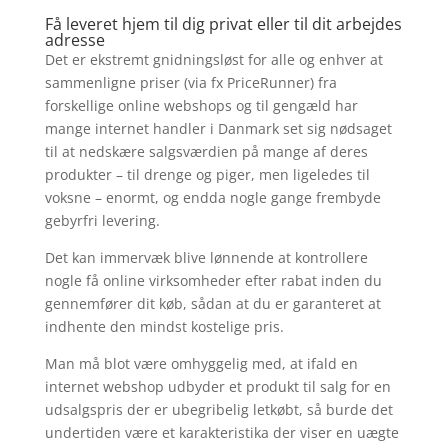
Få leveret hjem til dig privat eller til dit arbejdes
adresse
Det er ekstremt gnidningsløst for alle og enhver at
sammenligne priser (via fx PriceRunner) fra
forskellige online webshops og til gengæld har
mange internet handler i Danmark set sig nødsaget
til at nedskære salgsværdien på mange af deres
produkter – til drenge og piger, men ligeledes til
voksne – enormt, og endda nogle gange frembyde
gebyrfri levering.
Det kan immervæk blive lønnende at kontrollere
nogle få online virksomheder efter rabat inden du
gennemfører dit køb, sådan at du er garanteret at
indhente den mindst kostelige pris.
Man må blot være omhyggelig med, at ifald en
internet webshop udbyder et produkt til salg for en
udsalgspris der er ubegribelig letkøbt, så burde det
undertiden være et karakteristika der viser en uægte