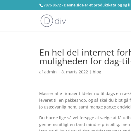
7876 8672 - Denne side er et produktkatalog og l
En hel del internet for
muligheden for dag-til
af
admin
|
8. marts 2022
|
blog
Masser af e-firmaer tildeler nu til dags en rækk
leveret til en pakkeshop, og så skal du blot gå 
jo usædvanlig nem, samt mange gange endvide
Du burde lige så vel forsøge at vælge at få udbr
gennemsnitligt en tand mindre prisbillig, men