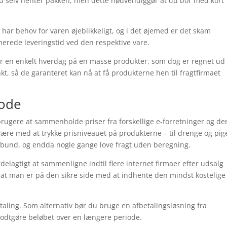
t du selv henter pakken, men dette nødvendiggør at du bor med kort
i har behov for varen øjeblikkeligt, og i det øjemed er det skam
rede leveringstid ved den respektive vare.
r en enkelt hverdag på en masse produkter, som dog er regnet ud 
nkt, så de garanteret kan nå at få produkterne hen til fragtfirmaet
tode
tbrugere at sammenholde priser fra forskellige e-forretninger og de
 være med at trykke prisniveauet på produkterne – til drenge og pig
i bund, og endda nogle gange love fragt uden beregning.
delagtigt at sammenligne indtil flere internet firmaer efter udsalg
 at man er på den sikre side med at indhente den mindst kostelige
etaling. Som alternativ bør du bruge en afbetalingsløsning fra
t godtgøre beløbet over en længere periode.