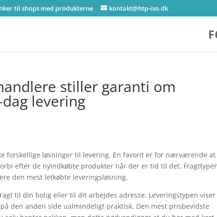
inker til shops med produkterne
kontakt@htp-iso.dk
F
handlere stiller garanti om
-dag levering
e forskellige løsninger til levering. En favorit er for nærværende at
forbi efter de nyindkøbte produkter når der er tid til det. Fragttype
re den mest letkøbte leveringsløsning.
agt til din bolig eller til dit arbejdes adresse. Leveringstypen viser
 på den anden side ualmindeligt praktisk. Den mest prisbevidste