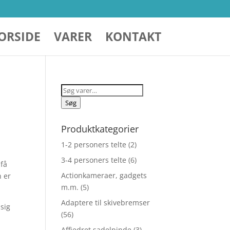
ORSIDE
VARER
KONTAKT
Søg
efter:
Søg
Produktkategorier
1-2 personers telte
(2)
3-4 personers telte
(6)
 få
Actionkameraer, gadgets
n er
m.m.
(5)
Adaptere til skivebremser
 sig
(56)
Affjedret sadelpinde
(3)