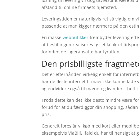
løsning til levering vil dog utvivlsomt være a
afstand til online firmaets hjemsted.
Leveringstiden er naturligvis ret så vigtig om v
passende at man kigger nærmere på den estime
En masse
webbutikker
frembyder levering efte
at bestillingen realiseres før et konkret tidspu
forinden de lageransatte har fyraften.
Den prisbilligste fragtme
Det er efterhånden virkelig enkelt for interne
har de fleste internet firmaer ikke kunne lade
og endvidere også til mænd og kvinder – helt 
Trods dette kan det ikke desto mindre være for
forud for at du færdiggør din shopping, sådan
pris.
Generelt foreslår vi køb med kort eller mobilb
eksempelvis ViaBill, ifald du har til hensigt a