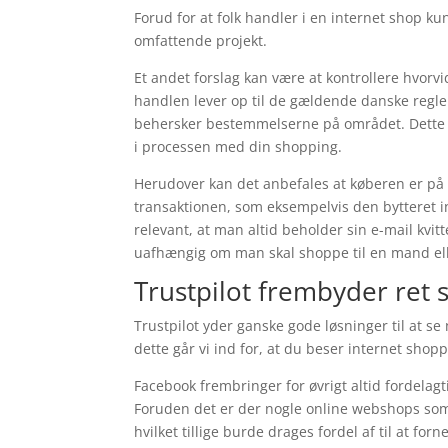
Forud for at folk handler i en internet shop ku
omfattende projekt.
Et andet forslag kan være at kontrollere hvorvi
handlen lever op til de gældende danske regler
behersker bestemmelserne på området. Dette e
i processen med din shopping.
Herudover kan det anbefales at køberen er på v
transaktionen, som eksempelvis den bytteret 
relevant, at man altid beholder sin e-mail kvit
uafhængig om man skal shoppe til en mand ell
Trustpilot frembyder ret
Trustpilot yder ganske gode løsninger til at
dette går vi ind for, at du beser internet sho
Facebook frembringer for øvrigt altid fordelagt
Foruden det er der nogle online webshops som
hvilket tillige burde drages fordel af til at f