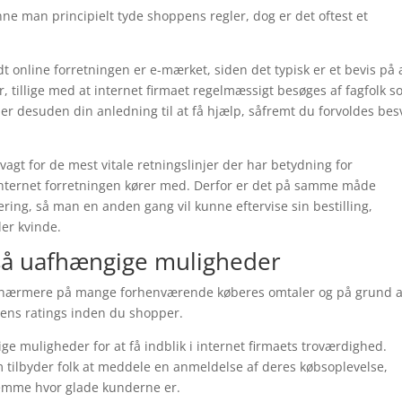
nne man principielt tyde shoppens regler, dog er det oftest et
dt online forretningen er e-mærket, siden det typisk er et bevis på 
, tillige med at internet firmaet regelmæssigt besøges af fagfolk 
r desuden din anledning til at få hjælp, såfremt du forvoldes be
agt for de mest vitale retningslinjer der har betydning for
internet forretningen kører med. Derfor er det på samme måde
tering, så man en anden gang vil kunne eftervise sin bestilling,
er kvinde.
 så uafhængige muligheder
 se nærmere på mange forhenværende køberes omtaler og på grund a
ppens ratings inden du shopper.
ige muligheder for at få indblik i internet firmaets troværdighed.
 tilbyder folk at meddele en anmeldelse af deres købsoplevelse,
ornemme hvor glade kunderne er.