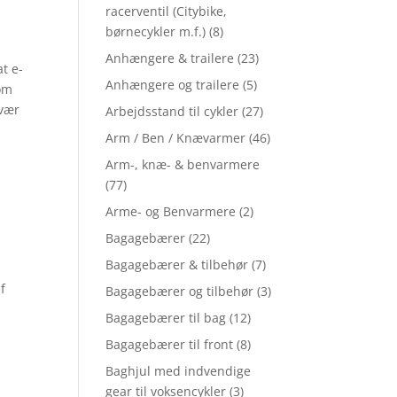
racerventil (Citybike,
børnecykler m.f.)
(8)
Anhængere & trailere
(23)
at e-
Anhængere og trailere
(5)
som
svær
Arbejdsstand til cykler
(27)
Arm / Ben / Knævarmer
(46)
Arm-, knæ- & benvarmere
(77)
Arme- og Benvarmere
(2)
Bagagebærer
(22)
Bagagebærer & tilbehør
(7)
f
Bagagebærer og tilbehør
(3)
Bagagebærer til bag
(12)
Bagagebærer til front
(8)
Baghjul med indvendige
gear til voksencykler
(3)