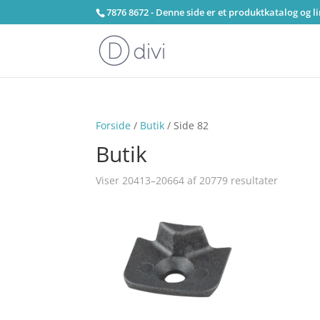
7876 8672 - Denne side er et produktkatalog og l
Forside
/
Butik
/ Side 82
Butik
Viser 20413–20664 af 20779 resultater