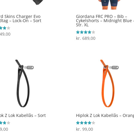
rd Skins Charger Evo
Giordana FRC PRO – Bib –
tag – Lock-On – Sort
Cykelshorts – Midnight Blue 
Str. XL
49,00
ret
kr.
689,00
Vurderet
 5
4
ud af 5
ok Z Lok Kabellås – Sort
Hiplok Z Lok Kabellås – Oran
9,00
kr.
99,00
ret
Vurderet
4.1