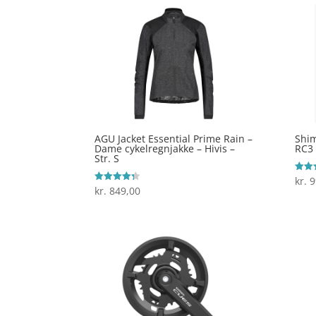
AGU Jacket Essential Prime Rain –
Shim
Dame cykelregnjakke – Hivis –
RC3 
Str. S
kr.
9
Vurde
4.6
kr.
849,00
Vurderet
ud af
4.3
ud af 5