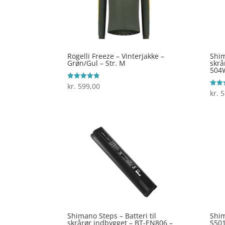
Rogelli Freeze – Vinterjakke –
Shim
Grøn/Gul – Str. M
skrå
504
kr.
599,00
Vurderet
4.8
kr.
5
Vurde
ud af 5
4.1
ud af
Shimano Steps – Batteri til
Shim
skrårør indbygget – BT-EN806 –
S501