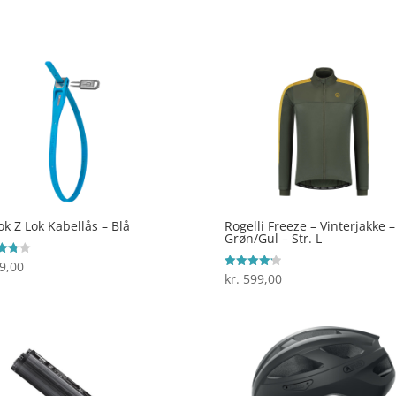
 5
ud af 5
ok Z Lok Kabellås – Blå
Rogelli Freeze – Vinterjakke –
Grøn/Gul – Str. L
9,00
ret
kr.
599,00
Vurderet
 5
4.2
ud af 5