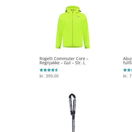
Rogelli Commuter Core –
Abus
Regnjakke – Gul – Str. L
full
kr.
399,00
kr.
7
Vurderet
Vurde
4.5
5
ud af 5
ud af