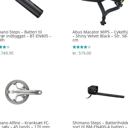
ano Steps – Batteri til
Abus Macator MIPS – Cykelh
rør indbygget – BT-EN805 –
– Shiny Velvet Black – Str. 58
Wh
cm
.749,95
kr.
519,00
ret
Vurderet
4
 5
ud af 5
ano Alfine – Kranksæt FC-
Shimano Steps – Batterihold
 sølv – 45 tands – 170 mm
sort til BM-EN400-A batteri –