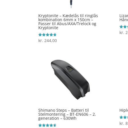
Kryptonite – Kædelås til ringlås
Liza
kombination 6mm x 150cm –
Hånd
Passer til Abus/AXA/Trelock og
Kryptonite
kr.
2
Vurde
3.9
ud af
kr.
244,00
Vurderet
4.7
ud af 5
Shimano Steps – Batteri til
Hipl
Stelmontering – BT-EN606 – 2.
generation – 630Wh
kr.
8
Vurde
3.8