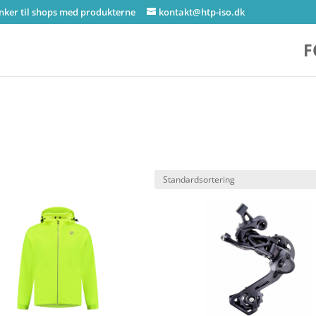
inker til shops med produkterne
kontakt@htp-iso.dk
F