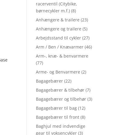
racerventil (Citybike,
børnecykler m.f.)
(8)
Anhængere & trailere
(23)
Anhængere og trailere
(5)
Arbejdsstand til cykler
(27)
Arm / Ben / Knævarmer
(46)
Arm-, knæ- & benvarmere
Base
(77)
Arme- og Benvarmere
(2)
Bagagebærer
(22)
Bagagebærer & tilbehør
(7)
Bagagebærer og tilbehør
(3)
Bagagebærer til bag
(12)
Bagagebærer til front
(8)
Baghjul med indvendige
gear til voksencykler
(3)