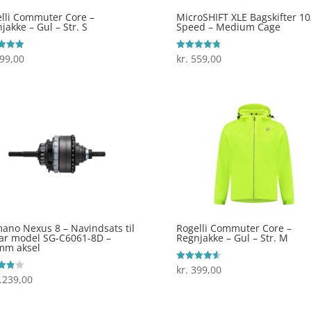
lli Commuter Core –
MicroSHIFT XLE Bagskifter 10
jakke – Gul – Str. S
Speed – Medium Cage
99,00
kr.
559,00
ret
Vurderet
4.8
 5
ud af 5
ano Nexus 8 – Navindsats til
Rogelli Commuter Core –
ar model SG-C6061-8D –
Regnjakke – Gul – Str. M
mm aksel
kr.
399,00
Vurderet
4.6
.239,00
ret
ud af 5
 5