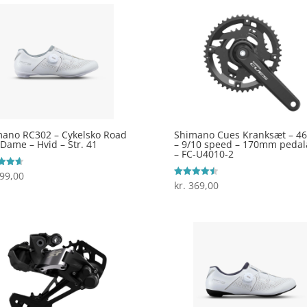
ano RC302 – Cykelsko Road
Shimano Cues Kranksæt – 46
Dame – Hvid – Str. 41
– 9/10 speed – 170mm peda
– FC-U4010-2
99,00
ret
kr.
369,00
Vurderet
 5
4.5
ud af 5