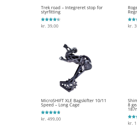
Trek road – Integreret stop for
Roge
styrfitting
Regn
kr.
39,00
kr.
3
Vurderet
Vurde
4.4
5
ud af 5
ud af
MicroSHIFT XLE Bagskifter 10/11
Shim
Speed – Long Cage
8 ge
187
kr.
499,00
Vurderet
4.7
kr.
1
Vurde
ud af 5
3.9
ud af