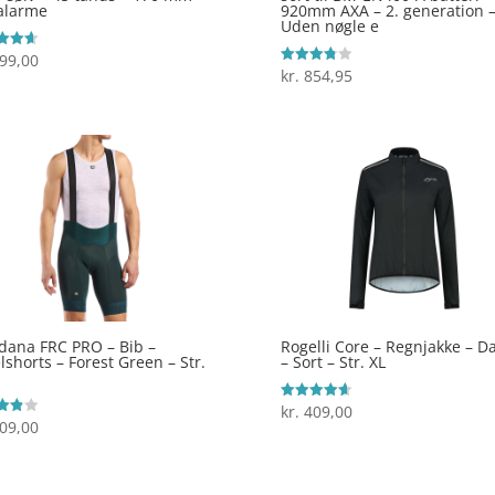
alarme
920mm AXA – 2. generation 
Uden nøgle e
99,00
ret
kr.
854,95
Vurderet
 5
3.8
ud af 5
dana FRC PRO – Bib –
Rogelli Core – Regnjakke – 
lshorts – Forest Green – Str.
– Sort – Str. XL
kr.
409,00
Vurderet
4.7
09,00
ret
ud af 5
 5