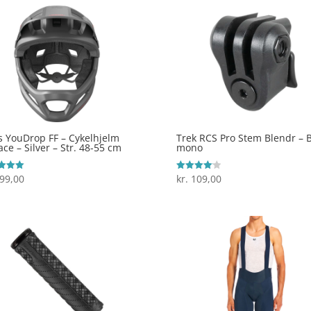
 YouDrop FF – Cykelhjelm
Trek RCS Pro Stem Blendr – 
face – Silver – Str. 48-55 cm
mono
99,00
kr.
109,00
ret
Vurderet
4.1
 5
ud af 5