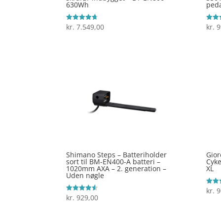
630Wh
ped
kr.
7.549,00
kr.
9
Vurderet
Vurde
4.7
4.6
ud af 5
ud af
Shimano Steps – Batteriholder
Gior
sort til BM-EN400-A batteri –
Cyke
1020mm AXA – 2. generation –
XL
Uden nøgle
kr.
9
Vurde
3.9
kr.
929,00
Vurderet
ud af
4.5
ud af 5