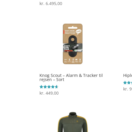
ud af
kr.
6.495,00
Vurderet
4.6
ud af 5
Knog Scout – Alarm & Tracker til
Hipl
rejsen – Sort
kr.
9
Vurde
3.8
kr.
449,00
Vurderet
ud af
4.6
ud af 5