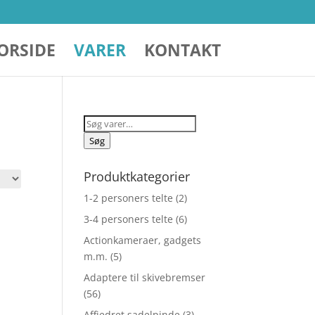
ORSIDE
VARER
KONTAKT
Søg
efter:
Søg
Produktkategorier
1-2 personers telte
(2)
3-4 personers telte
(6)
Actionkameraer, gadgets
m.m.
(5)
Adaptere til skivebremser
(56)
Affjedret sadelpinde
(3)