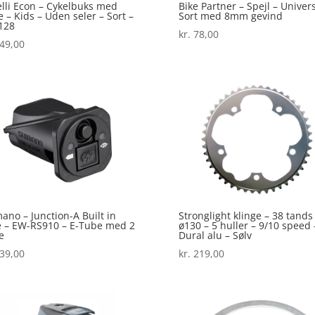
lli Econ – Cykelbuks med
Bike Partner – Spejl – Univers
 – Kids – Uden seler – Sort –
Sort med 8mm gevind
 128
kr.
78,00
49,00
ano – Junction-A Built in
Stronglight klinge – 38 tands
 – EW-RS910 – E-Tube med 2
ø130 – 5 huller – 9/10 speed 
e
Dural alu – Sølv
39,00
kr.
219,00