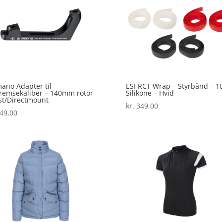
ano Adapter til
ESI RCT Wrap – Styrbånd – 
remsekaliber – 140mm rotor
Silikone – Hvid
st/Directmount
kr.
349,00
49,00