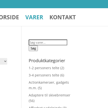
ORSIDE
VARER
KONTAKT
Søg
efter:
Søg
Produktkategorier
1-2 personers telte
(2)
3-4 personers telte
(6)
Actionkameraer, gadgets
m.m.
(5)
Adaptere til skivebremser
(56)
Affjedret sadelpinde
(3)