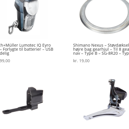
h+Müller Lumotec IQ Eyro
Shimano Nexus – Støvdækse
– Forlygte til batterier – USB
højre bag gearhjul – Til 8 ge
delig
nav – Type B – SG-8R20 – Ty
99,00
kr.
19,00