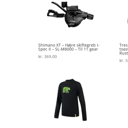
Shimano XT – Højre skiftegreb I-
Tres
Spec II – SL-M8000 – Til 11 gear
toas
Rust
kr.
369,00
kr.
5