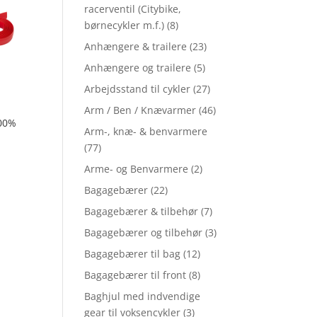
racerventil (Citybike,
børnecykler m.f.)
(8)
Anhængere & trailere
(23)
Anhængere og trailere
(5)
Arbejdsstand til cykler
(27)
Arm / Ben / Knævarmer
(46)
100%
Arm-, knæ- & benvarmere
(77)
Arme- og Benvarmere
(2)
Bagagebærer
(22)
Bagagebærer & tilbehør
(7)
Bagagebærer og tilbehør
(3)
Bagagebærer til bag
(12)
Bagagebærer til front
(8)
Baghjul med indvendige
gear til voksencykler
(3)