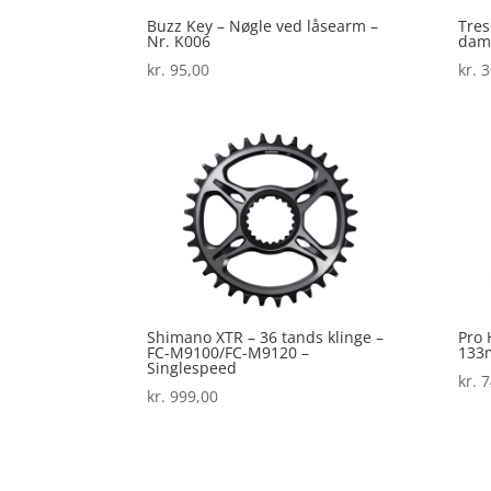
Buzz Key – Nøgle ved låsearm –
Tres
Nr. K006
dame
kr.
95,00
kr.
3
Shimano XTR – 36 tands klinge –
Pro 
FC-M9100/FC-M9120 –
133
Singlespeed
kr.
7
kr.
999,00