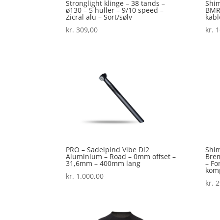
Stronglight klinge – 38 tands –
Shim
ø130 – 5 huller – 9/10 speed –
BMR1
Zicral alu – Sort/sølv
kabl
kr.
309,00
kr.
1
PRO – Sadelpind Vibe Di2
Shi
Aluminium – Road – 0mm offset –
Bre
31,6mm – 400mm lang
– Fo
komp
kr.
1.000,00
kr.
2