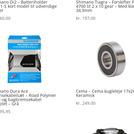
ano Di2 – Batteriholder
Shimano Tiagra – Forskifter 
-S kort model til udvendige
4700 til 2 x 10 gear – Med k
er
34,9mm
60,00
kr.
197,00
mano Dura Ace
Cema – Cema kugleleje 17x2
msekabelsæt – Road Polymer
Keramisk
r-og bagbremsekabel
kr.
249,00
let – Grå
95,95