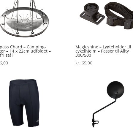
pass Chard – Camping-
Magicshine – Lygteholder til
ter – 14 x 22cm udfoldet –
cykelhjelm – Passer til Allty
fri stål
300/500
6,00
kr.
69,00