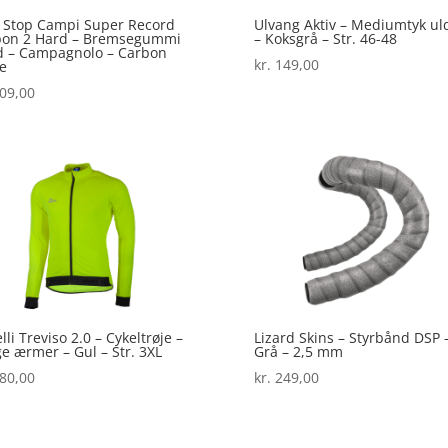
 Stop Campi Super Record
Ulvang Aktiv – Mediumtyk ul
bon 2 Hard – Bremsegummi
– Koksgrå – Str. 46-48
d – Campagnolo – Carbon
kr.
149,00
e
09,00
lli Treviso 2.0 – Cykeltrøje –
Lizard Skins – Styrbånd DSP 
e ærmer – Gul – Str. 3XL
Grå – 2,5 mm
80,00
kr.
249,00