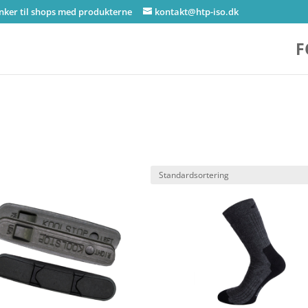
inker til shops med produkterne
kontakt@htp-iso.dk
F