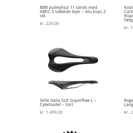
BBB pulleyhjul 11 tands med
Kool
ABEC-5 lukkede lejer – Alu boys 2
Car
stk
Roa
fælg
kr.
229,00
kr.
1
Selle Italia SLR Superflow L –
Roge
Cykelsadel – Sort
Lang
kr.
1.499,00
kr.
2