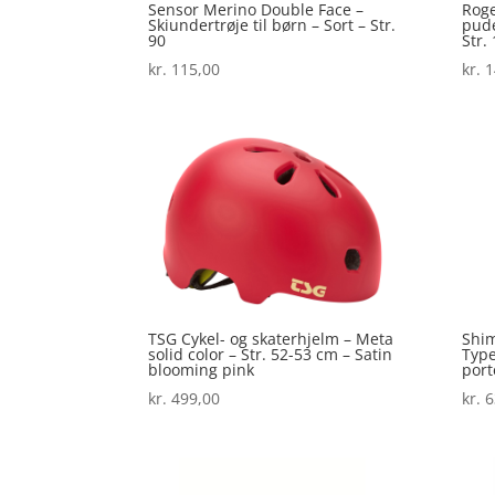
Sensor Merino Double Face –
Roge
Skiundertrøje til børn – Sort – Str.
pude
90
Str.
kr.
115,00
kr.
1
TSG Cykel- og skaterhjelm – Meta
Shim
solid color – Str. 52-53 cm – Satin
Type
blooming pink
port
kr.
499,00
kr.
6