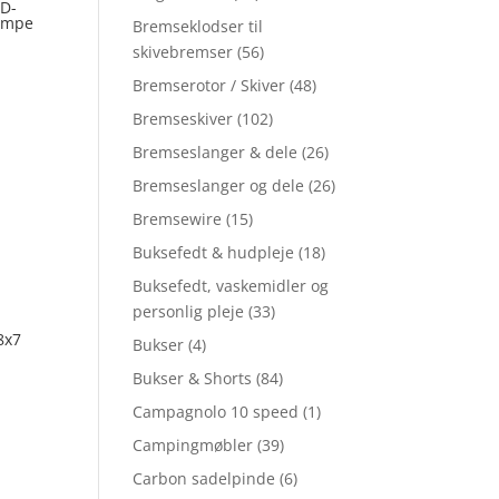
FD-
lampe
Bremseklodser til
skivebremser
(56)
Bremserotor / Skiver
(48)
Bremseskiver
(102)
Bremseslanger & dele
(26)
Bremseslanger og dele
(26)
Bremsewire
(15)
Buksefedt & hudpleje
(18)
Buksefedt, vaskemidler og
personlig pleje
(33)
8x7
Bukser
(4)
Bukser & Shorts
(84)
Campagnolo 10 speed
(1)
Campingmøbler
(39)
Carbon sadelpinde
(6)