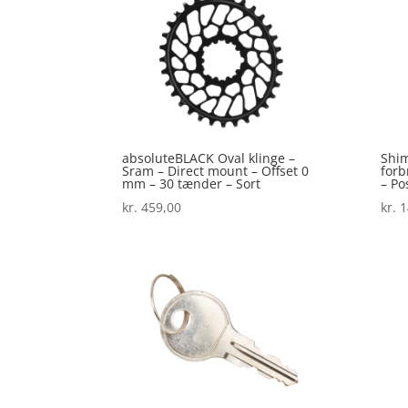
absoluteBLACK Oval klinge –
Shim
Sram – Direct mount – Offset 0
forb
mm – 30 tænder – Sort
– Po
kr.
459,00
kr.
1